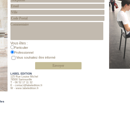
Vous êtes :
Particulier
Professionnel
Vous souhaitez être informé
LABEL EDITION
125 Rue Louise Michel
78500 Sartrouville
T - 06 52 17 11 32
E -
contact@labeledition.fr
W -
www.labeledition.fr
les