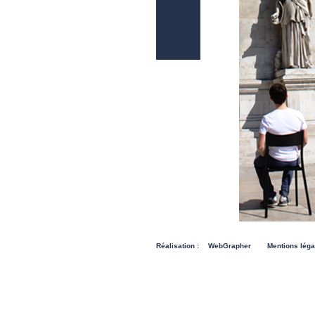
Réalisation :
WebGrapher
Mentions léga