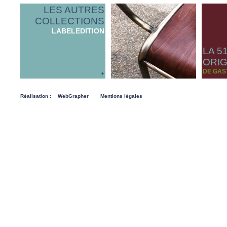
LES AUTRES
COLLECTIONS
LABELEDITION
LA 5
ORIG
DE GAS
+
Réalisation :
WebGrapher
Mentions légales